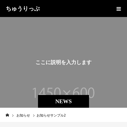
ちゅうりっぷ
こ
こ
に
説
明
を
入
力
し
ま
す
。
NEWS
お知らせ
お知らせサンプル2