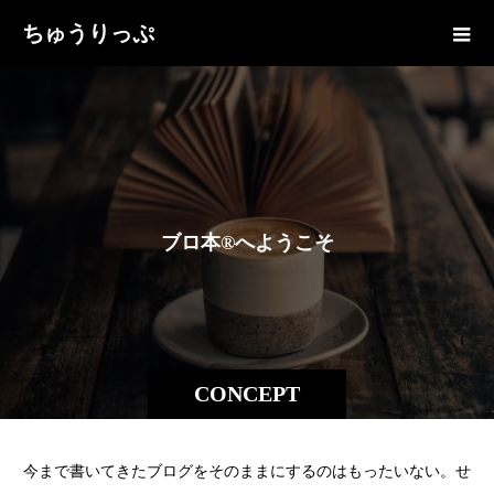
ちゅうりっぷ
ブ
ロ
本
®
へ
よ
う
こ
そ
CONCEPT
今まで書いてきたブログをそのままにするのはもったいない。せ